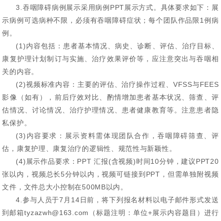
3.吞咽障碍病例展示采用病例PPT展示方式。具体要求如下：展
示病例可选病种不限，必须有吞咽障碍症状；每个团队作品限1例病
例。
(1)内容包括：患者基本情况、病史、诊断、评估、治疗目标、
康复护理计划制订与实施、治疗效果评价等，应注意突出与吞咽相
关的内容。
(2)视频标准内容：主要的评估、治疗操作过程、VFSS与FEES
影像（如有），前后疗效对比、酌情增加患者基本状况、筛查、评
估情况、讨论情况、治疗护理情况、患者健康教育等。注意患者隐
私保护。
(3)内容要求：展示资料需体现团队合作，吞咽障碍筛查、评
估，康复护理、康复治疗的逻辑性、规范性与新颖性。
(4)展示作品要求：PPT 汇报(含视频)时间10分钟，建议PPT20
张以内，视频总长5分钟以内，视频可链接到PPT，但需单独附视频
文件，文件总大小控制在500MB以内。
4.参与人员于7月14日前，将下列报名材料以电子邮件形式发送
到邮箱tyzazwh@163.com（标题注明：单位+展示内容题目）进行