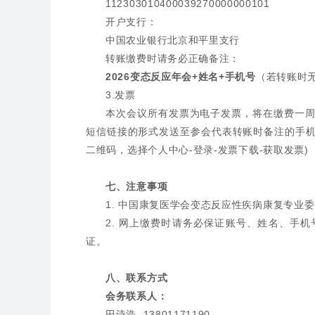
112303010400039270000000101
开户支行：
中国农业银行北京和平里支行
转账缴费时请务必正确备注：
2026变态反应年会+姓名+手机号
（若转账时
3.发票
本次会议所有发票为电子发票，将在缴费一
短信链接的形式发送至参会代表转账时备注的手
二维码，选择个人中心-登录-发票下载-获取发票)
七、注意事项
1. 中国康复医学会变态反应性疾病康复专业
2. 网上缴费时请务必保证账号、姓名、手
证。
八、联系方式
会务联系人：
田诗浩 13801171190