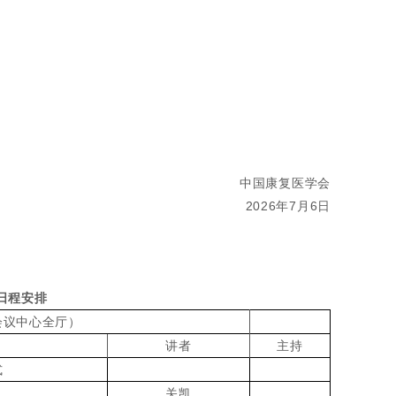
中国康复医学会
2026年7月6日
日程安排
（会议中心全厅）
讲者
主持
式
关凯