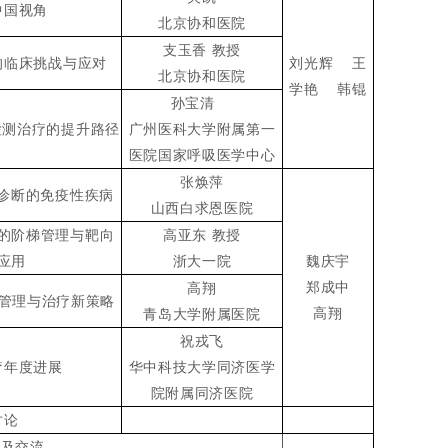
中国视角
北京协和医院
支玉香 教授
的临床挑战与应对
刘光辉 王
北京协和医院
学艳 韩锟
孙宝清
检测治疗的提升路径
广州医科大学附属第一
医院国家呼吸医学中心
张焕萍
迟诊断的免疫性疾病
山西白求恩医院
的阶梯管理与靶向
高亚东 教授
应用
浙大一院
魏庆宇
郑成中
高翔
程管理与治疗新策略
高翔
青岛大学附属医院
祝戎飞
疗年度进展
华中科技大学同济医学
院附属同济医院
讨论
示及交流