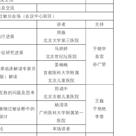
示及交流
物过敏分会场（会议中心前区）
讲者
主持
周薇
治疗进展
北京大学第三医院
马婷婷
于晓华
合征研究进展
北京世纪坛医院
喜雷
孙广荣
姜楠楠
结果临床解读专家共
首都医科大学附属
6版）解读
北京儿童医院
郑成中
互救的问题及思考
北京京都儿童医院
王巍
杨清清
食物过敏诊断中的
于艳艳
广州医科大学附属第一
探讨
李蕾
医院
论
本场讲者