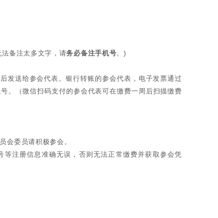
无法备注太多文字，请
务必备注手机号
。)
周后发送给参会代表。银行转账的参会代表，电子发票通过
机号。（微信扫码支付的参会代表可在缴费一周后扫描缴费
委员会委员请积极参会。
机号等注册信息准确无误，否则无法正常缴费并获取参会凭