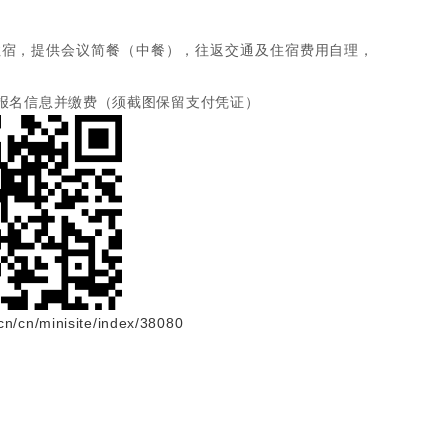
排住宿，提供会议简餐（中餐），往返交通及住宿费用自理，
交报名信息并缴费（须截图保留支付凭证）
cn/cn/minisite/index/38080