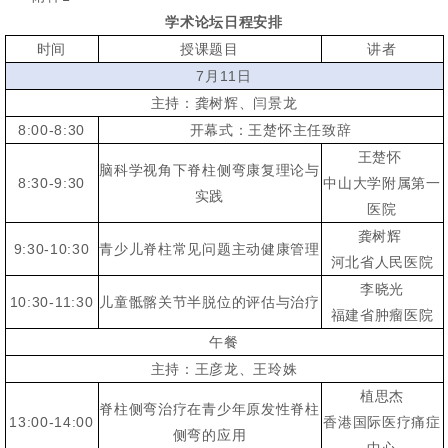
学术论坛日程安排
时间
授课题目
讲者
7月11日
主持：龚树辉、闫景龙
8:00-8:30
开幕式：王楚怀主任致辞
王楚怀
脑科学视角下脊柱侧弯康复理论与
8:30-9:30
中山大学附属第一
实践
医院
龚树辉
9:30-10:30
青少儿脊柱常见问题主动健康管理
河北省人民医院
李晓光
10:30-11:30
儿童骶髂关节半脱位的评估与治疗
福建省肿瘤医院
午餐
主持：王彦龙、王玲姝
植思杰
脊柱侧弯治疗在青少年原发性脊柱
13:00-14:00
香港国际医疗痛症
侧弯的应用