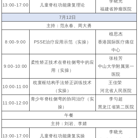
李晓光
13:00-17:00
儿童脊柱功能康复理论
福建省肿瘤医院
7月12日
主持：范永春、周大勇
植思杰
8:00-9:00
PSSE治疗应用示笵（实操）
香港国际医疗痛症
中心
张桂芳
柔性矫正技术在脊柱侧弯中的应
9:00-10:00
中山大学附属第一
用（实操）
医院
枕寰枢结构手法矫正训练技术
王佳荣
10:00-11:00
（实操）
河北省人民医院
青少年脊柱侧弯的协同治疗（实
李匀超
11:00-12:00
操）
黑龙江省第二医院
午餐
主持：刘岩、李婧
李晓光
13:00-17:00
儿童脊柱功能康复实操