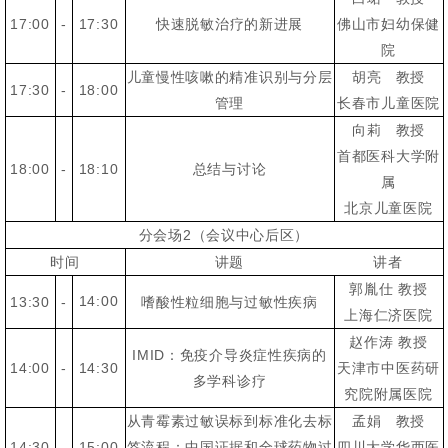
17:00
-
17:30
快速脱敏治疗的新进展
佛山市妇幼保健
院
儿童慢性咳嗽的精准识别与分层
胡亮 教授
17:30
-
18:00
管理
长春市儿童医院
向莉 教授
首都医科大学附
18:00
-
18:10
总结与讨论
属
北京儿童医院
分会场2（会议中心后区）
时间
讲题
讲者
郭胤仕 教授
14:00
13:30
-
嗜酸性粒细胞与过敏性疾病
上海仁济医院
赵作涛 教授
IMID：免疫介导炎症性疾病的
14:00
-
14:30
天津市中医药研
多学科诊疗
究院附属医院
从青霉素过敏误标到标准化去标
孟娟 教授
14:30
-
15:00
签流程：中国证据和全球药物过
四川大学华西医