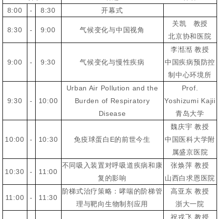
8:00
-
8:30
开幕式
关凯 教授
8:30
-
9:00
气候变化与中国视角
北京协和医院
李湉湉 教授
9:00
-
9:30
气候变化与慢性疾病
中国疾病预防控
制中心环境所
Urban Air Pollution and the
Prof.
9:30
-
10:00
Burden of Respiratory
Yoshizumi Kajii
Disease
青岛大学
魏庆宇 教授
10:00
-
10:30
免疫球蛋白E的前世今生
中国医科大学附
属盛京医院
不同吸入装置对呼吸道疾病和康
张焕萍 教授
10:30
-
11:00
复的影响
山西白求恩医院
阶梯式治疗策略：哮喘的阶梯管
高亚东 教授
11:00
-
11:30
理与靶向生物制剂应用
浙大一院
祝戎飞 教授