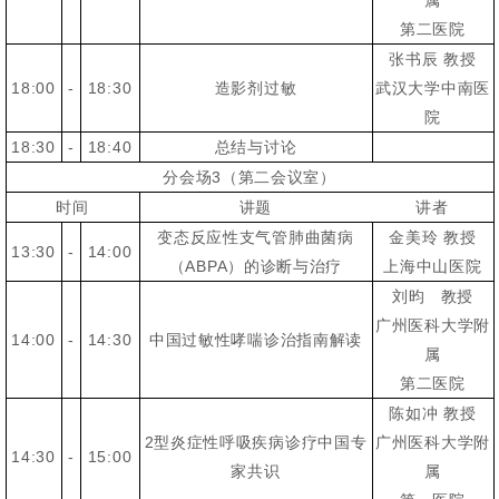
属
第二医院
张书辰 教授
18:00
-
18:30
造影剂过敏
武汉大学中南医
院
18:30
-
18:40
总结与讨论
分会场3（第二会议室）
时间
讲题
讲者
变态反应性支气管肺曲菌病
金美玲 教授
13:30
-
14:00
（ABPA）的诊断与治疗
上海中山医院
刘昀 教授
广州医科大学附
14:00
-
14:30
中国过敏性哮喘诊治指南解读
属
第二医院
陈如冲 教授
2型炎症性呼吸疾病诊疗中国专
广州医科大学附
14:30
-
15:00
家共识
属