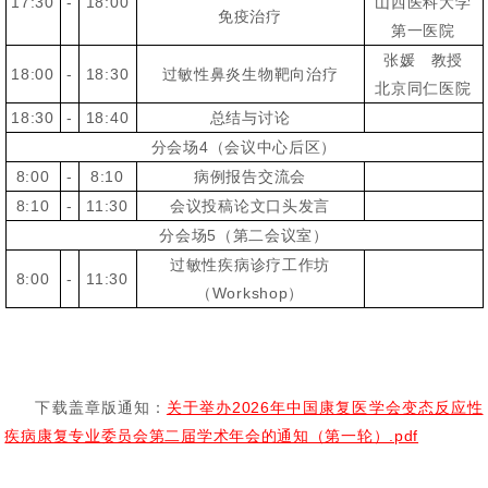
17:30
-
18:00
山西医科大学
免疫治疗
第一医院
张媛 教授
18:00
-
18:30
过敏性鼻炎生物靶向治疗
北京同仁医院
18:30
-
18:40
总结与讨论
分会场4（会议中心后区）
8:00
-
8:10
病例报告交流会
8:10
-
11:30
会议投稿论文口头发言
分会场5（第二会议室）
过敏性疾病诊疗工作坊
8:00
-
11:30
（Workshop）
下载盖章版通知：
关于举办2026年中国康复医学会变态反应性
疾病康复专业委员会第二届学术年会的通知（第一轮）.pdf