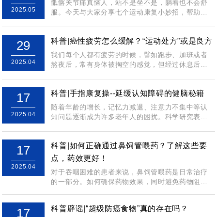
骶髂关节痛真恼人，站不是坐不是，躺着也不会舒
2025.05
服。今天与大家分享七个运动康复小妙招，帮助你
感知骨盆骶髂运动，重获胸廓骨盆体系稳定，减...
科普|癌性疲劳怎么缓解？“运动处方”或是良方
29
我们每个人都有疲劳的时候，譬如跑步、加班或者
2025.04
熬夜后，常有身体被掏空的感觉，但经过休息后疲
劳往往能够得到缓解。但有一种疲劳却不是靠好...
科普|手指康复操--延缓认知障碍的健脑秘籍
17
随着年龄的增长，记忆力减退、注意力不集中等认
2025.04
知问题逐渐成为许多老年人的困扰。科学研究表
明，手指的灵活运动能够有效刺激大脑神经元，延...
科普|如何正确通过鼻饲管喂药？了解这些要
17
点，药效更好！
2025.04
对于吞咽困难的患者来说，鼻饲管喂药是日常治疗
的一部分。如何确保药物效果，同时避免药物阻塞
胃管，是很多护理人员和患者需要注意的关键问...
科普辟谣|“超级防癌食物”真的存在吗？
17