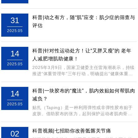
科普|动之有方，随“肌”应变：肌少症的筛查与
31
评估
2025.05
科普|针对性运动处方！让“又胖又瘦”的 老年
14
人减肥增肌助健康！
2025.05
2025年3月9日，国家卫健委主任雷海潮表示，持续
推进“体重管理年”三年行动，明确提出“健康体重是
全民健康的核心指标”，并将体重管...
科普|一块胶布的“魔法”，肌内效贴如何帮肌肉
14
减负？
2025.05
贴扎（Taping）是一种利用弹性或非弹性胶布贴于
皮肤、借助胶布的张力，起到保护运动者肌肉骨骼
系统、促进运动功能的一种非侵入性治疗...
科普视频|七招助你改善骶髂关节痛
02