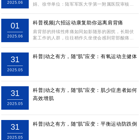
2025.06
娟、徐华单位：陆军军医大学第一附属医院审核：
黄华垚，福建医科大学附属协和医院康复科，中国...
科普视频|六招运动康复助你远离肩背痛
01
肩背部的持续性疼痛如同如影随形的困扰，长期伏
2025.06
案工作的人群，往往稍作久坐便会感到背部酸痛难
忍，尝试抬肩拉伸时，又会伴随关节弹响等不适...
科普|动之有方，随“肌”应变：有氧运动主健体
31
2025.05
科普|动之有方，随“肌”应变：肌少症患者如何
31
高效增肌
2025.05
科普|动之有方，随“肌”应变：平衡运动防跌倒
31
2025.05