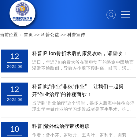
当前位置：
首页
>>
科普公益
>>
科普宣传
科普|Pilon骨折术后的康复攻略，请查收！
12
近日，年近7旬的费大爷在骑电动车的路途中因地面
2025.06
湿滑不慎跌倒，导致左小腿下段肿痛、畸形，活动
明显受限，送医院检查确诊为：Pilon骨...
科普|此“作业”非彼“作业”， 让我们一起揭
12
开“作业治疗”的神秘面纱！
2025.06
当听到“作业治疗”这个词时，很多人脑海中往往会浮
现出学生做作业的学习场景或者是医生手术、护士
打针的治疗画面。实际上，作业治疗是在康...
科普|紫外线治疗带状疱疹
10
作者：曾小芬、罗晰丹、王均叶、罗利平、谢莉