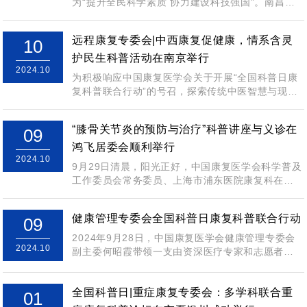
为“提升全民科学素质 协力建设科技强国”。南昌大
学附属康复医院作为中...
远程康复专委会|中西康复促健康，情系含灵
10
护民生科普活动在南京举行
2024.10
为积极响应中国康复医学会关于开展“全国科普日康
复科普联合行动”的号召，探索传统中医智慧与现代
医学融合之路，普及健康养生、疾病康复知...
“膝骨关节炎的预防与治疗”科普讲座与义诊在
09
鸿飞居委会顺利举行
2024.10
9月29日清晨，阳光正好，中国康复医学会科学普及
工作委员会常务委员、上海市浦东医院康复科在沈
夏锋主任的亲自率领下，组建了一支由经验...
健康管理专委会全国科普日康复科普联合行动
09
2024年9月28日，中国康复医学会健康管理专委会
2024.10
副主委何昭霞带领一支由资深医疗专家和志愿者组
成的团队参加了在成都市温江区碧落湖公...
全国科普日|重症康复专委会：多学科联合重
01