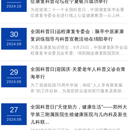
症康复科普论坛在宁夏银川成功举行
2024.10
为迎接第二十一个全国科普日，中国康复医学会重
症康复专委会在进行线上公益健康教育—云上科普
大讲堂的基础上，于2024年9月21日在宁...
全国科普日|远程康复专委会：脑卒中居家康
30
复训练指导与科普宣教活动在绵阳举行
2024.09
为普及康复知识理念，9月25日，中国康复医学会远
程康复专业委员会常委、绵阳顾连康复医院院长叶
菲组织医院志愿者，在社区与院内分别开展...
全国科普日|迎国庆·关爱老年人科普义诊在青
29
海举行
2024.09
为了迎接祖国75周年华诞，响应“人人享有康复服
务”的工作目标，为基层群众提供医疗服务及救助，
2024年9月24日青海省妇女儿童医院...
全国科普日|“天使助力，健康生活”——郑州大
27
学第三附属医院生殖健康医院与儿内科及新生
2024.09
儿科联...