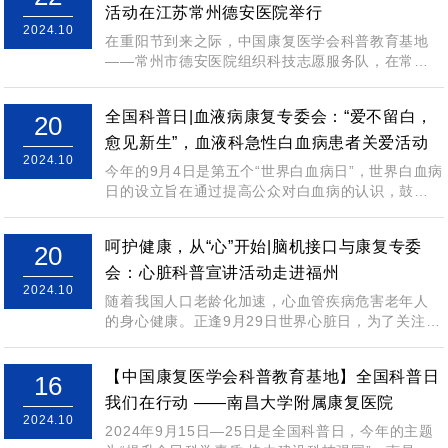
活动在江苏常州德安医院举行
2024.10
在重阳节到来之际，中国康复医学会科普教育基地
——常州市德安医院组织科技志愿服务队，在常州
市“中海环宇天地”社区开展 “九...
全国科普日|血液病康复专委会：“爱不留白，
20
愈见新生”，血液科急性白血病患者关爱活动
2024.10
今年的9月4日是第五个“世界白血病日”，世界白血病
日的设立旨在通过提高公众对白血病的认识，鼓励
患者及时就医，可以有效地提高白血病的...
呵护健康，从“心”开始|脑机接口与康复专委
20
会：心脏科普宣讲活动走进福州
2024.10
随着我国人口老龄化加速，心血管疾病危害老年人
的身心健康。正逢9月29日世界心脏日，为了关注老
年人的健康，宣传关于心脏健康的知识，提...
【中国康复医学会科普教育基地】全国科普日
16
我们在行动 ——南昌大学附属康复医院
2024.10
2024年9月15日—25日是全国科普日，今年的主题