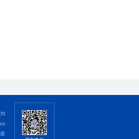
70
cn
6层